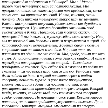
тренировка для подготовки к “Синаре”. Мы с “Ухтой”
играем уже четвёртую игру за полтора месяца. Мы
прекрасно понимаем, какие скорости нам предлагают, какое
время есть на принятие решений. И это, конечно, очень
полезно. Ведь никакая тренировка такую игру не заменит.
Ехали с настроением получить удовольствие от футбола и
самого процесса. Ну и как-то достойно закончить своё
выступление в Кубке. Наверное, если я сейчас скажу, что
проиграв 2:5 мы довольны, я унижу себя и свою команду. Нет,
мы не можем быть довольны таким результатом и игрой. Он
катастрофически неприемлемый. Хочется давать больше
сопротивления опытным командам. Но, пока что, мы
наступаем на одни и те же грабли. Мы, вроде, вошли неплохо
в игру. А потом опять начались эти детские ошибки. И если в
первый раз нас прощают, то во второй… Такое даже
разбирать не хочется. При счёте 0:0 я смотрел на ребят на
скамейке – им нравилась игра, они жили ею. Тем более, что
была задача не дать в первой половине первого тайма
сопернику поймать кураж. А уже после пропущенного,
знаете, как шарик сдувается постепенно, так и мы
расстраивались от происходящего и теряли эмоции. Второй
тайм, конечно, не идеальный, так как моментов соперник
создал очень много. Но позитив тоже есть. Ковалёв многое
потащил, это стало придавать уверенности полевым. Да, он
красавчик. Потащил, выручил. Мы выходили на вторую