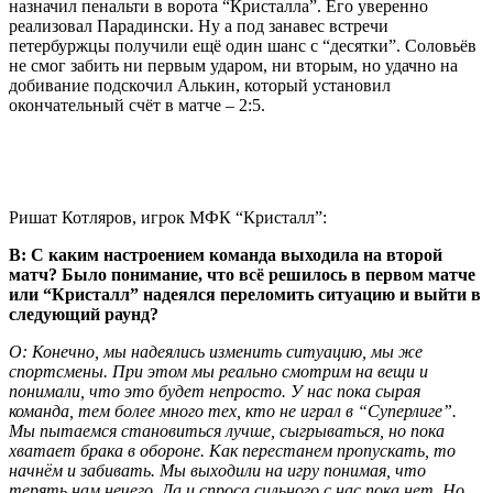
назначил пенальти в ворота “Кристалла”. Его уверенно
реализовал Парадински. Ну а под занавес встречи
петербуржцы получили ещё один шанс с “десятки”. Соловьёв
не смог забить ни первым ударом, ни вторым, но удачно на
добивание подскочил Алькин, который установил
окончательный счёт в матче – 2:5.
Ришат Котляров, игрок МФК “Кристалл”:
В: С каким настроением команда выходила на второй
матч? Было понимание, что всё решилось в первом матче
или “Кристалл” надеялся переломить ситуацию и выйти в
следующий раунд?
О: Конечно, мы надеялись изменить ситуацию, мы же
спортсмены. При этом мы реально смотрим на вещи и
понимали, что это будет непросто. У нас пока сырая
команда, тем более много тех, кто не играл в “Суперлиге”.
Мы пытаемся становиться лучше, сыгрываться, но пока
хватает брака в обороне. Как перестанем пропускать, то
начнём и забивать. Мы выходили на игру понимая, что
терять нам нечего. Да и спроса сильного с нас пока нет. Но