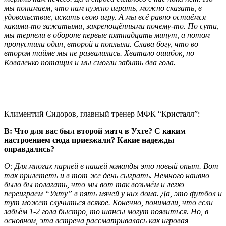
мы понимаем, что нам нужно играть, можно сказать, в
удовольствие, искать свою игру. А мы всё равно остаёмся
какими-то зажатыми, закрепощёнными почему-то. По сути,
мы терпели в обороне первые пятнадцать минут, а потом
пропустили один, второй и поплыли. Слава богу, что во
втором тайме мы не развалились. Хватало ошибок, но
Коваленко потащил и мы смогли забить два гола.
Климентий Сидоров, главный тренер МФК “Кристалл”:
В: Что для вас был второй матч в Ухте? С каким
настроением сюда приезжали? Какие надежды
оправдались?
О: Для многих парней в нашей команды это новый опыт. Вот
так прилететь и в тот же день сыграть. Немного наивно
было бы полагать, что мы вот так возьмём и легко
переиграем “Ухту” в пять мячей у них дома. Да, это футбол и
тут может случиться всякое. Конечно, понимали, что если
забьём 1-2 гола быстро, то шансы могут появиться. Но, в
основном, эта встреча рассматривалась как игровая