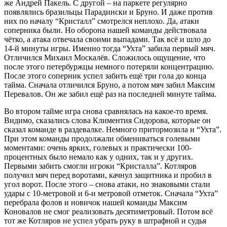
же Андрей Пакель. С другой – на паркете регулярно
появлялись бразильцы Парадински и Бруно. И даже против
них по началу “Кристалл” смотрелся неплохо. Да, атаки
соперника были. Но оборона нашей команды действовала
чётко, а атака отвечала своими выпадами. Так всё и шло до
14-й минуты игры. Именно тогда “Ухта” забила первый мяч.
Отличился Михаил Москалёв. Сложилось ощущение, что
после этого петербуржцы немного потеряли концентрацию.
После этого соперник успел забить ещё три гола до конца
тайма. Сначала отличился Бруно, а потом мяч забил Максим
Перевалов. Он же забил ещё раз на последней минуте тайма.
Во втором тайме игра снова сравнялась на какое-то время.
Видимо, сказались слова Климентия Сидорова, которые он
сказал команде в раздевалке. Немного притормозила и “Ухта”.
При этом команды продолжали обмениваться голевыми
моментами: очень ярких, голевых и практически 100-
процентных было немало как у одних, так и у других.
Первыми забить смогли игроки “Кристалла”. Котляров
получил мяч перед воротами, качнул защитника и пробил в
угол ворот. После этого – снова атаки, но знаковыми стали
удары с 10-метровой и 6-и метровой отметок. Сначала “Ухта”
перебрала фолов и новичок нашей команды Максим
Коновалов не смог реализовать десятиметровый. Потом всё
тот же Котляров не успел убрать руку в штрафной и судья