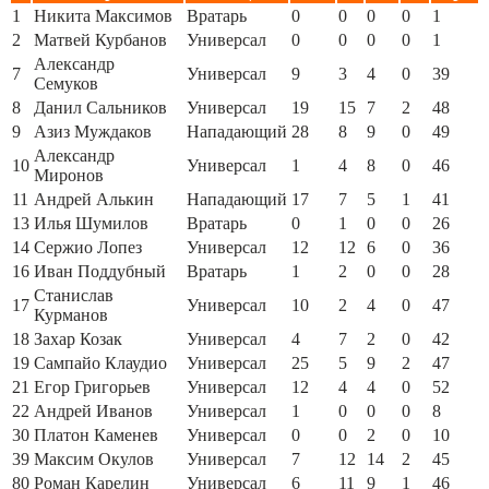
1
Никита Максимов
Вратарь
0
0
0
0
1
2
Матвей Курбанов
Универсал
0
0
0
0
1
Александр
7
Универсал
9
3
4
0
39
Семуков
8
Данил Сальников
Универсал
19
15
7
2
48
9
Азиз Муждаков
Нападающий
28
8
9
0
49
Александр
10
Универсал
1
4
8
0
46
Миронов
11
Андрей Алькин
Нападающий
17
7
5
1
41
13
Илья Шумилов
Вратарь
0
1
0
0
26
14
Сержио Лопез
Универсал
12
12
6
0
36
16
Иван Поддубный
Вратарь
1
2
0
0
28
Станислав
17
Универсал
10
2
4
0
47
Курманов
18
Захар Козак
Универсал
4
7
2
0
42
19
Сампайо Клаудио
Универсал
25
5
9
2
47
21
Егор Григорьев
Универсал
12
4
4
0
52
22
Андрей Иванов
Универсал
1
0
0
0
8
30
Платон Каменев
Универсал
0
0
2
0
10
39
Максим Окулов
Универсал
7
12
14
2
45
80
Роман Карелин
Универсал
6
11
9
1
46