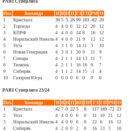
PARI Суперлига
Поз.
Команда
И
В
Н
П
ГЗ
ГП
РМ
О
1
Кристалл
36
5
5
26
99
181
-82
20
2
Торпедо
4
4
0
0
32
12
20
12
3
КПРФ
4
4
0
0
24
8
16
12
4
Норильский Никель
4
4
0
0
21
9
12
12
5
Ухта
4
3
1
0
14
11
3
10
6
Новая Генерация
4
3
0
1
20
9
11
9
7
Синара
4
2
1
1
24
13
11
7
8
Тюмень
4
2
1
1
16
16
0
7
9
Сибиряк
4
1
1
2
14
15
-1
4
10
Газпром Югра
0
0
0
0
0
0
0
0
PARI Суперлига 23/24
Поз.
Команда
И
В
Н
П
ВП
ПП
ГЗ
ГП
РМ
О
1
Кристалл
42
7
0
22
5
8
117
189
-72
23
2
Ухта
4
4
0
0
0
0
31
10
21
12
3
Норильский Никель
4
4
0
0
0
0
22
6
16
12
4
Сибиряк
4
2
0
0
2
0
16
13
3
10