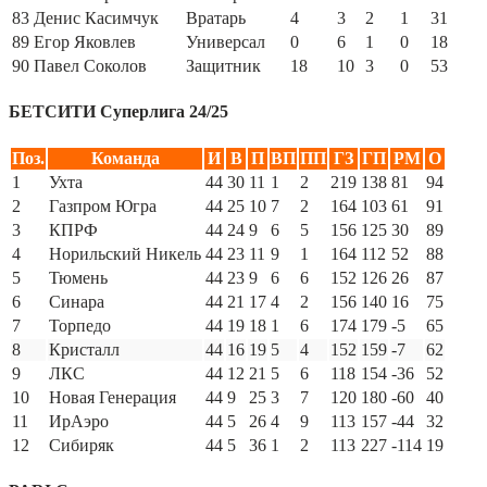
83
Денис Касимчук
Вратарь
4
3
2
1
31
89
Егор Яковлев
Универсал
0
6
1
0
18
90
Павел Соколов
Защитник
18
10
3
0
53
БЕТСИТИ Суперлига 24/25
Поз.
Команда
И
В
П
ВП
ПП
ГЗ
ГП
РМ
О
1
Ухта
44
30
11
1
2
219
138
81
94
2
Газпром Югра
44
25
10
7
2
164
103
61
91
3
КПРФ
44
24
9
6
5
156
125
30
89
4
Норильский Никель
44
23
11
9
1
164
112
52
88
5
Тюмень
44
23
9
6
6
152
126
26
87
6
Синара
44
21
17
4
2
156
140
16
75
7
Торпедо
44
19
18
1
6
174
179
-5
65
8
Кристалл
44
16
19
5
4
152
159
-7
62
9
ЛКС
44
12
21
5
6
118
154
-36
52
10
Новая Генерация
44
9
25
3
7
120
180
-60
40
11
ИрАэро
44
5
26
4
9
113
157
-44
32
12
Сибиряк
44
5
36
1
2
113
227
-114
19