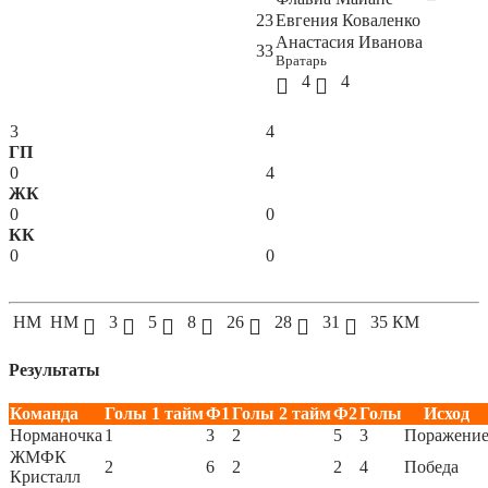
23
Евгения Коваленко
Анастасия Иванова
33
Вратарь
4
4
3
4
ГП
0
4
ЖК
0
0
КК
0
0
НМ
НМ
3
5
8
26
28
31
35
КМ
Результаты
Команда
Голы 1 тайм
Ф1
Голы 2 тайм
Ф2
Голы
Исход
Норманочка
1
3
2
5
3
Поражени
ЖМФК
2
6
2
2
4
Победа
Кристалл