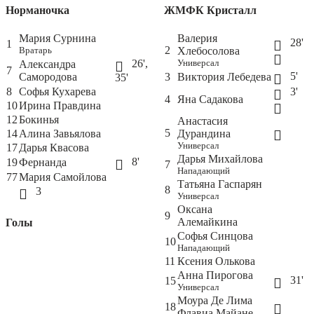
Норманочка
ЖМФК Кристалл
Мария Сурнина
Валерия
28'
1
2
Вратарь
Хлебосолова
26',
Универсал
Александра
7
5'
Самородова
3
Виктория Лебедева
35'
8
Софья Кухарева
3'
4
Яна Садакова
10
Ирина Правдина
12
Бокинья
Анастасия
5
14
Алина Завьялова
Дурандина
Универсал
17
Дарья Квасова
Дарья Михайлова
8'
19
Фернанда
7
Нападающий
77
Мария Самойлова
Татьяна Гаспарян
8
3
Универсал
Оксана
9
Алемайкина
Голы
Софья Синцова
10
Нападающий
11
Ксения Олькова
Анна Пирогова
31'
15
Универсал
Моура Де Лима
18
Флавиа Майане