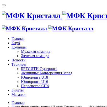
Главная
Клуб
Команды
Мужская команда
Женская команда
Новости
Турниры
БЕТСИТИ Суперлига
Женщины/ Конференция Запад
Юниорлига U18
Юниорлига U16
Первенство СПб
Билеты
Магазин
Главная
Фото
Фотоотчёт матча: «Новая Генерация» — «Кристалл