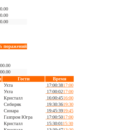
0.00
0.00
0.00
% поражений
00.00
00.00
ы
Гости
Время
Ухта
17:00:38
17:00
Ухта
17:00:02
17:00
Кристалл
16:00:45
16:00
Сибиряк
19:30:36
19:30
Синара
19:45:39
19:45
Газпром Югра
17:00:50
17:00
Кристалл
15:30:01
15:30
Кристалл
13:30:47
13:30