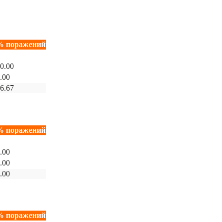
% поражений
0.00
.00
6.67
% поражений
.00
.00
.00
% поражений