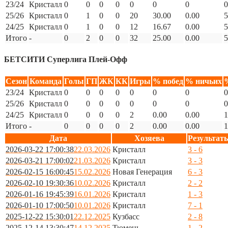
23/24
Кристалл
0
0
0
0
0
0
0
0
25/26
Кристалл
0
1
0
0
20
30.00
0.00
5
24/25
Кристалл
0
1
0
0
12
16.67
0.00
5
Итого
-
0
2
0
0
32
25.00
0.00
5
БЕТСИТИ Суперлига Плей-Офф
Сезон
Команда
Голы
ГП
ЖК
КК
Игры
% побед
% ничьих
23/24
Кристалл
0
0
0
0
0
0
0
0
25/26
Кристалл
0
0
0
0
0
0
0
0
24/25
Кристалл
0
0
0
0
2
0.00
0.00
1
Итого
-
0
0
0
0
2
0.00
0.00
1
Дата
Хозяева
Результат
2026-03-22 17:00:38
22.03.2026
Кристалл
3 - 6
2026-03-21 17:00:02
21.03.2026
Кристалл
3 - 3
2026-02-15 16:00:45
15.02.2026
Новая Генерация
6 - 3
2026-02-10 19:30:36
10.02.2026
Кристалл
2 - 2
2026-01-16 19:45:39
16.01.2026
Кристалл
1 - 3
2026-01-10 17:00:50
10.01.2026
Кристалл
7 - 1
2025-12-22 15:30:01
22.12.2025
Кузбасс
2 - 8
2025-12-14 13:30:47
14.12.2025
Тюмень
1 - 2