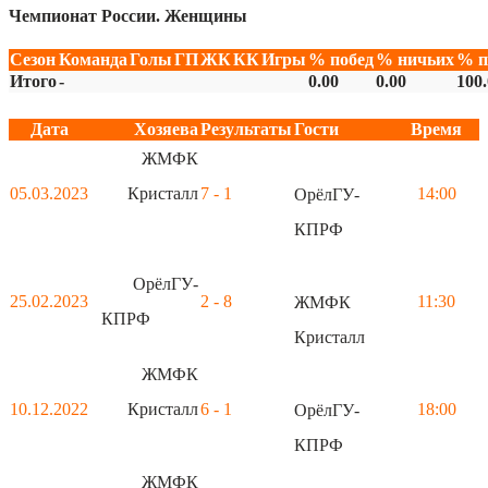
Чемпионат России. Женщины
Сезон
Команда
Голы
ГП
ЖК
КК
Игры
% побед
% ничьих
% п
Итого
-
0.00
0.00
100
Дата
Хозяева
Результаты
Гости
Время
ЖМФК
05.03.2023
Кристалл
7 - 1
14:00
ОрёлГУ-
КПРФ
ОрёлГУ-
25.02.2023
2 - 8
11:30
ЖМФК
КПРФ
Кристалл
ЖМФК
10.12.2022
Кристалл
6 - 1
18:00
ОрёлГУ-
КПРФ
ЖМФК